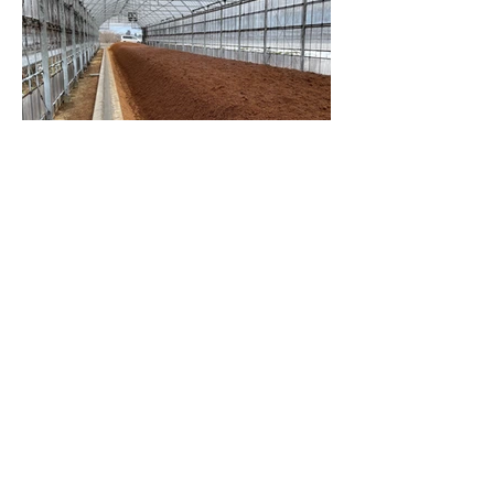
株式会社 臼井農園
TEL：0265-25-7256 FAX：0265-25-5450
Mail：info@usui-farm.com
©2023 www.
usui-farm.com